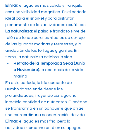
El mar:
 el agua es más cálida y tranquila, 
con una visibilidad magnífica. Es el período 
ideal para el snorkel y para disfrutar 
plenamente de las actividades acuáticas.
La naturaleza:
 el paisaje frondoso sirve de 
telón de fondo para los rituales de cortejo 
de las iguanas marinas y terrestres, y la 
anidación de las tortugas gigantes. En 
tierra, la naturaleza celebra la vida.
Retrato de la Temporada Seca (Junio 
a Noviembre):
 la apoteosis de la vida 
marina
En este período, la fría corriente de 
Humboldt asciende desde las 
profundidades, trayendo consigo una 
increíble cantidad de nutrientes. El océano 
se transforma en un banquete que atrae 
una extraordinaria concentración de vida.
El mar:
 el agua es más fría, pero la 
actividad submarina está en su apogeo.