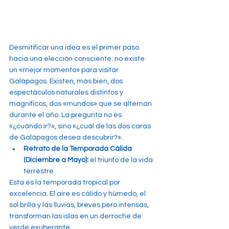
Desmitificar una idea es el primer paso 
hacia una elección consciente: no existe 
un «mejor momento» para visitar 
Galápagos. Existen, más bien, dos 
espectáculos naturales distintos y 
magníficos, dos «mundos» que se alternan 
durante el año. La pregunta no es 
«¿cuándo ir?», sino «¿cuál de las dos caras 
de Galápagos desea descubrir?».
Retrato de la Temporada Cálida 
(Diciembre a Mayo): 
el triunfo de la vida 
terrestre
Esta es la temporada tropical por 
excelencia. El aire es cálido y húmedo, el 
sol brilla y las lluvias, breves pero intensas, 
transforman las islas en un derroche de 
verde exuberante.