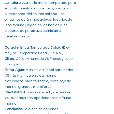
La naturaleza: 
es la mejor temporada para 
el avistamiento de ballenas y, para los 
buceadores, del tiburón ballena. Los 
pingüinos están más activos, las crías de 
león marino juegan en las bahías y los 
piqueros de patas azules inician su 
célebre danza.
Característica:
 Temporada Cálida (Dic-
May) VS Temporada Seca (Jun-Nov)
Clima:
 Cálido y húmedo VS Fresco y seco 
(con garúa)
Temp. Agua:
 Más cálida (ideal para nadar) 
VS
Más fría (rica en vida marina)
Naturaleza: Vida terrestre, cortejos,vida 
marina, grandes mamíferos
Ideal Para:
 Amantes del sol y del snorkel 
VS Buceadores y apasionados de fauna 
marina
Conclusión:
La elección depende 