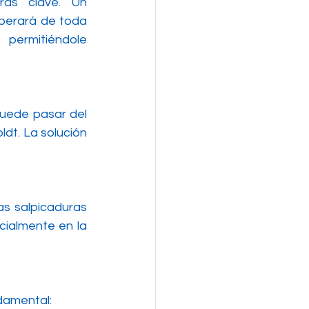
as clave. Un 
iberará de toda 
mitiéndole 
uede pasar del 
dt. La solución 
as salpicaduras 
ialmente en la 
ndamental: