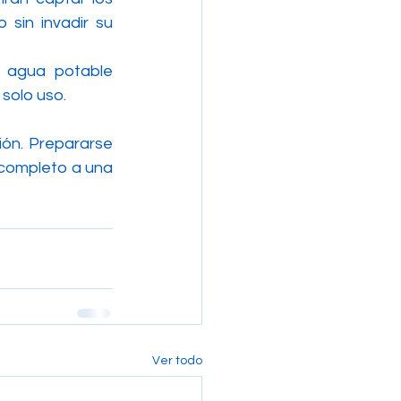
sin invadir su 
y agua potable 
 solo uso.
ión. Prepararse 
completo a una 
Ver todo