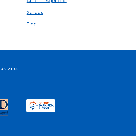
Área de Agencias
jo secreto de Galápagos:
Salidas
qué los binoculares son
ejor aliado
Blog
. AN 213201