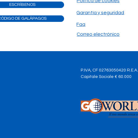
Política de cookies
ESCRÍBENOS
El guardián silencioso de su
El o
Garantía y seguridad
sueño: por qué el seguro es
por 
CÓDIGO DE GALÁPAGOS
parte del viaje
su m
Faq
Correo electrónico
P.IVA, CF 02763050420 R.E.A
Capitale Sociale € 60.000