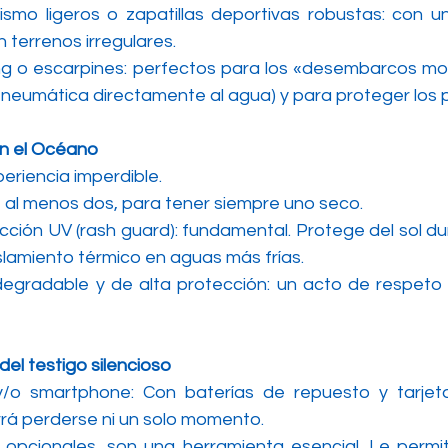
smo ligeros o zapatillas deportivas robustas: con u
 terrenos irregulares.
ng o escarpines: perfectos para los «desembarcos mo
 neumática directamente al agua) y para proteger los p
on el Océano
periencia imperdible.
e al menos dos, para tener siempre uno seco.
ción UV (rash guard): fundamental. Protege del sol dur
islamiento térmico en aguas más frías.
degradable y de alta protección: un acto de respeto p
del testigo silencioso
/o smartphone: Con baterías de repuesto y tarjet
rrá perderse ni un solo momento.
 opcionales, son una herramienta esencial. Le permiti