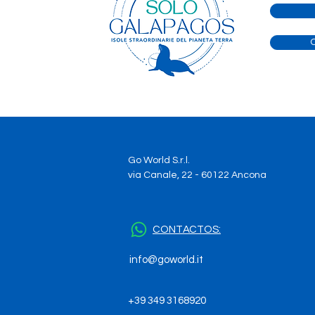
BIENVENIDOS A
SOLOGALAPAGOS Donde el
Viaje de su Vida se Hace
Realidad
Go World S.r.l.
via Canale, 22 - 60122 Ancona
CONTACTOS:
info@goworld.it
+39 349 3168920