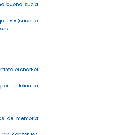
na buena suela 
jados» (cuando 
ies.
ante el snorkel 
or la delicada 
as de memoria 
rán captar los 