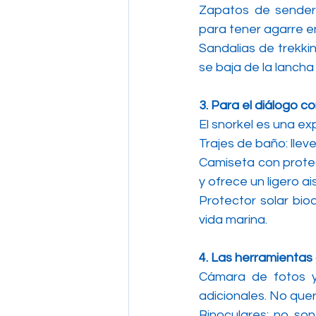
Zapatos de senderi
para tener agarre en
Sandalias de trekki
se baja de la lancha
3. Para el diálogo c
El snorkel es una ex
Trajes de baño: llev
Camiseta con protec
y ofrece un ligero a
Protector solar bio
vida marina.
4. Las herramientas 
Cámara de fotos y
adicionales. No que
Binoculares: no son