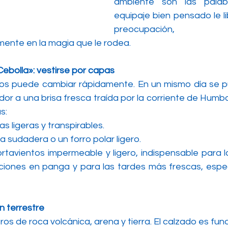
ambiente son las palabr
equipaje bien pensado le l
preocupación, per
ente en la magia que le rodea.
 «Cebolla»: vestirse por capas
gos puede cambiar rápidamente. En un mismo día se p
dor a una brisa fresca traída por la corriente de Humbol
s:
 ligeras y transpirables.
 sudadera o un forro polar ligero.
ortavientos impermeable y ligero, indispensable para l
iones en panga y para las tardes más frescas, espec
ón terrestre
os de roca volcánica, arena y tierra. El calzado es fu