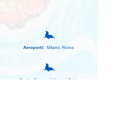
KEY TRIP DETAILS
Aeroporti:
Milano, Roma
Scalo:
Due scali Madrid-Quito
Partecipanti:
Max 12 persone