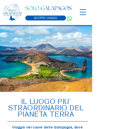
SOLO
GALAPAGOS
SCOPRI I VIAGGI
IL LUOGO PIU'
STRAORDINARIO DEL
PIANETA TERRA
Viaggio nel cuore delle Galapagos, dove