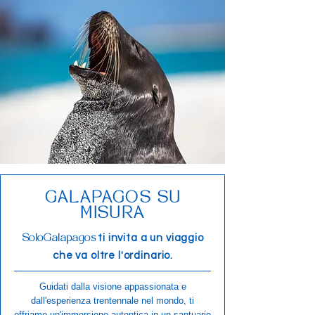
GALAPAGOS SU
MISURA
ti invita a un viaggio
SoloGalapagos
che va oltre l'ordinario.
Guidati dalla visione appassionata e
dall'esperienza trentennale nel mondo, ti
offriamo un'immersione autentica in un santuario