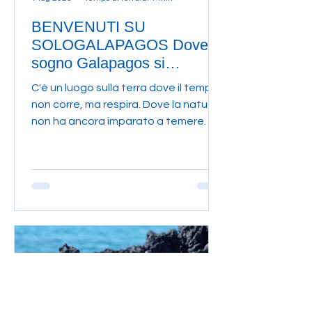
BENVENUTI SU
SOLOGALAPAGOS Dove il
sogno Galapagos si
trasforma nel tuo viaggio
C'è un luogo sulla terra dove il tempo
non corre, ma respira. Dove la natura
non ha ancora imparato a temere
l'uomo e il silenzio...