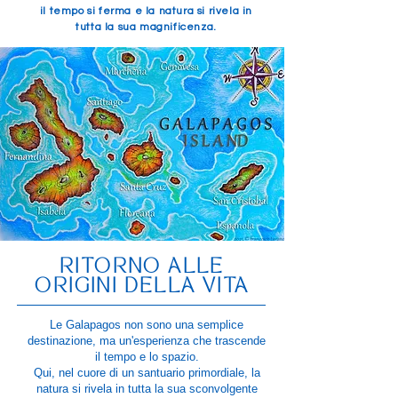
il tempo si ferma e la natura si rivela in
tutta la sua magnificenza.
RITORNO ALLE
ORIGINI DELLA VITA
Le Galapagos non sono una semplice
destinazione, ma un'esperienza che trascende
il tempo e lo spazio.
Qui, nel cuore di un santuario primordiale, la
natura si rivela in tutta la sua sconvolgente