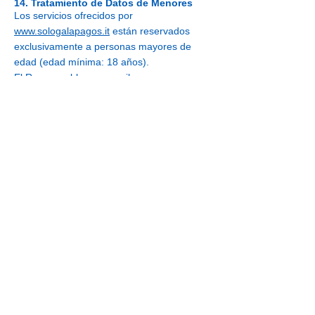
14. Tratamiento de Datos de Menores
Los servicios ofrecidos por
www.sologalapagos.it
están reservados
exclusivamente a personas mayores de
edad (edad mínima: 18 años).
El Responsable no recopila
deliberadamente datos personales de
menores de 18 años.
Si se detecta accidentalmente la recogida
de datos de menores, dichos datos serán
eliminados de inmediato.
Los padres o tutores pueden contactar al
Responsable para solicitar la eliminación.
15. Defensa Jurídica y Registros de
Sistema
Los Datos Personales del Usuario podrán
ser utilizados por el Responsable para la
defensa en juicio o en las fases
preparatorias de un eventual litigio.
El sitio y los servicios relacionados pueden
recoger registros de sistema y archivos de