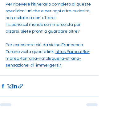
Per ricevere l'itinerario completo di queste 
spedizioni uniche e per ogni altra curiosità, 
non esitate a contattarci.
Il sipario sul mondo sommerso sta per 
alzarsi. Siete pronti a guardare oltre?
Per conoscere più da vicino Francesco 
Turano visita questo link: 
https://simsi.it/la-
marea-fontana-natoli/quella-strana-
sensazione-di-immergersi/
Mostra tutti
Post recenti