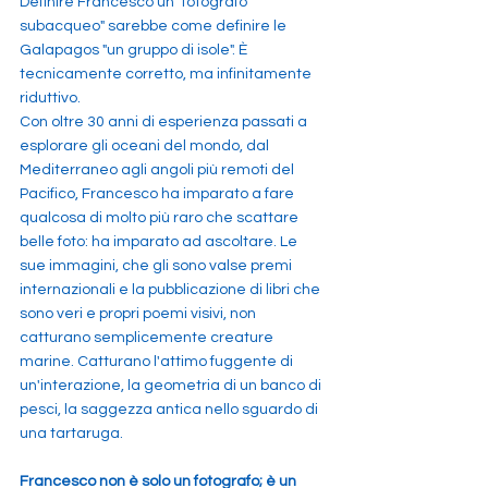
Definire Francesco un "fotografo 
subacqueo" sarebbe come definire le 
Galapagos "un gruppo di isole". È 
tecnicamente corretto, ma infinitamente 
riduttivo.
Con oltre 30 anni di esperienza passati a 
esplorare gli oceani del mondo, dal 
Mediterraneo agli angoli più remoti del 
Pacifico, Francesco ha imparato a fare 
qualcosa di molto più raro che scattare 
belle foto: ha imparato ad ascoltare. Le 
sue immagini, che gli sono valse premi 
internazionali e la pubblicazione di libri che 
sono veri e propri poemi visivi, non 
catturano semplicemente creature 
marine. Catturano l'attimo fuggente di 
un'interazione, la geometria di un banco di 
pesci, la saggezza antica nello sguardo di 
una tartaruga.
Francesco non è solo un fotografo; è un 