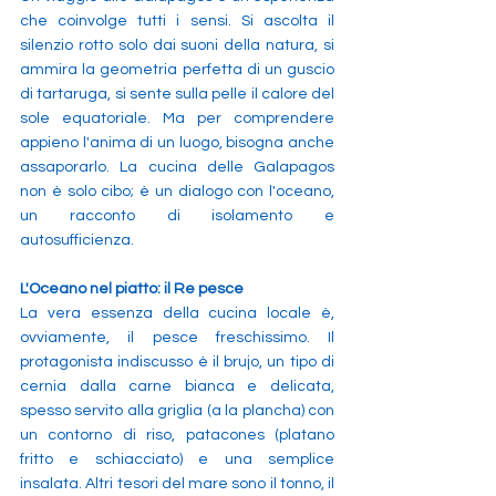
che coinvolge tutti i sensi. Si ascolta il 
silenzio rotto solo dai suoni della natura, si 
ammira la geometria perfetta di un guscio 
di tartaruga, si sente sulla pelle il calore del 
sole equatoriale. Ma per comprendere 
appieno l'anima di un luogo, bisogna anche 
assaporarlo. La cucina delle Galapagos 
non è solo cibo; è un dialogo con l'oceano, 
un racconto di isolamento e 
autosufficienza.
L'Oceano nel piatto: il Re pesce
La vera essenza della cucina locale è, 
ovviamente, il pesce freschissimo. Il 
protagonista indiscusso è il brujo, un tipo di 
cernia dalla carne bianca e delicata, 
spesso servito alla griglia (a la plancha) con 
un contorno di riso, patacones (platano 
fritto e schiacciato) e una semplice 
insalata. Altri tesori del mare sono il tonno, il 