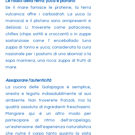
Le radici della terra: yuca e platano
Se il mare fornisce le proteine, la terra 
vulcanica offre i carboidrati. La yuca (o 
manioca) e il platano sono onnipresenti e 
deliziosi. Li troverete come patacones, 
chifles (chips sottili e croccanti) o in zuppe 
sostanziose come l' encebollado (una 
zuppa di tonno e yuca, considerata la cura 
nazionale per i postumi di una sbornia) o la 
sopa marinera, una ricca zuppa di frutti di 
mare.
Assaporare l'autenticità
La cucina delle Galapagos è semplice, 
onesta e legata indissolubilmente al suo 
ambiente. Non troverete fronzoli, ma la 
qualità assoluta di ingredienti freschissimi. 
Mangiare qui è un altro modo per 
partecipare al ritmo dell'arcipelago, 
un'estensione dell'esperienza naturalistica 
che nutre il corpo tanto quanto la vista 