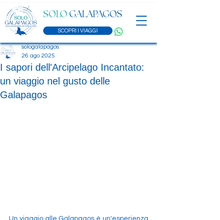
SOLO
GALAPAGOS
SCOPRI I VIAGGI
sologalapagos
26 ago 2025
I sapori dell'Arcipelago Incantato:
un viaggio nel gusto delle
Galapagos
Un viaggio alle Galapagos è un'esperienza 