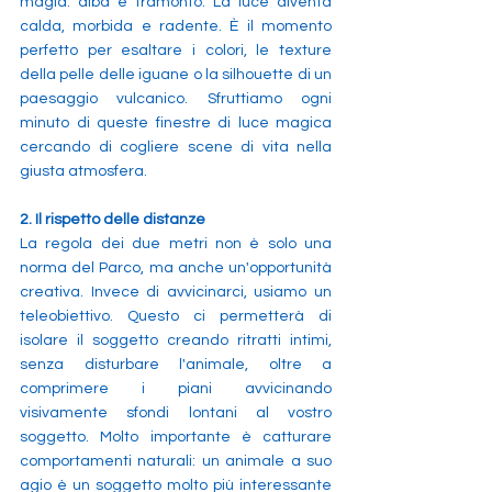
magia: alba e tramonto: La luce diventa 
calda, morbida e radente. È il momento 
perfetto per esaltare i colori, le texture 
della pelle delle iguane o la silhouette di un 
paesaggio vulcanico. Sfruttiamo ogni 
minuto di queste finestre di luce magica 
cercando di cogliere scene di vita nella 
giusta atmosfera. 
2. Il rispetto delle distanze
La regola dei due metri non è solo una 
norma del Parco, ma anche un'opportunità 
creativa. Invece di avvicinarci, usiamo un 
teleobiettivo. Questo ci permetterà di 
isolare il soggetto creando ritratti intimi, 
senza disturbare l'animale, oltre a 
comprimere i piani avvicinando 
visivamente sfondi lontani al vostro 
soggetto. Molto importante è catturare 
comportamenti naturali: un animale a suo 
agio è un soggetto molto più interessante 