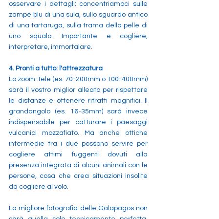
osservare i dettagli: concentriamoci sulle 
zampe blu di una sula, sullo sguardo antico 
di una tartaruga, sulla trama della pelle di 
uno squalo. Importante e cogliere, 
interpretare, immortalare. 
4. Pronti a tutto: l'attrezzatura 
Lo zoom-tele (es. 70-200mm o 100-400mm) 
sarà il vostro miglior alleato per rispettare 
le distanze e ottenere ritratti magnifici. Il 
grandangolo (es. 16-35mm) sarà invece 
indispensabile per catturare i paesaggi 
vulcanici mozzafiato. Ma anche ottiche 
intermedie tra i due possono servire per 
cogliere attimi fuggenti dovuti alla 
presenza integrata di alcuni animali con le 
persone, cosa che crea situazioni insolite 
da cogliere al volo. 
La migliore fotografia delle Galapagos non 
sarà quella solo tecnicamente perfetta, 