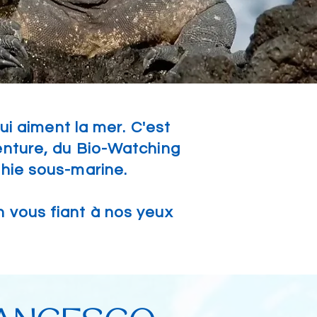
i aiment la mer. C'est
enture, du Bio-Watching
phie sous-marine.
n vous fiant à nos yeux