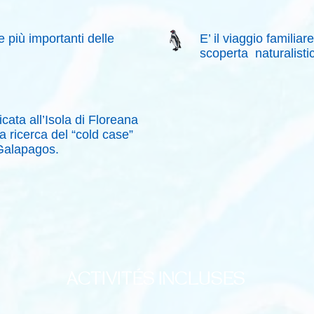
e più importanti delle
E’ il viaggio familiar
scoperta naturalisti
cata all’Isola di Floreana
a ricerca del “cold case”
 Galapagos.
ACTIVITÉS INCLUSES