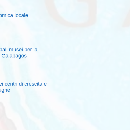
omica locale
ipali musei per la
e Galapagos
ei centri di crescita e
he​​​