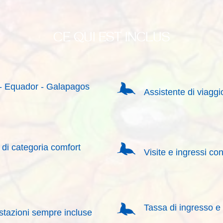
CE QUI EST INCLUS
ia- Equador - Galapagos
Assistente di viaggio
 di categoria comfort
Visite e ingressi 
Tassa di ingresso e 
stazioni sempre incluse