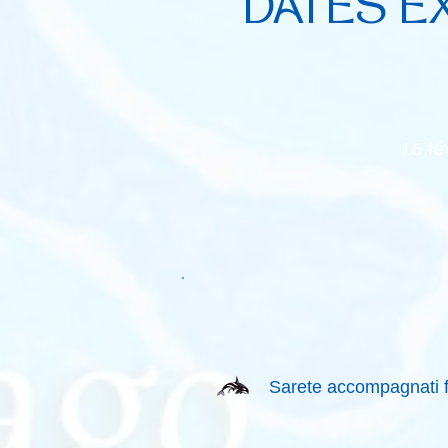
DATES E
16 fé
Sarete accompagnati fin