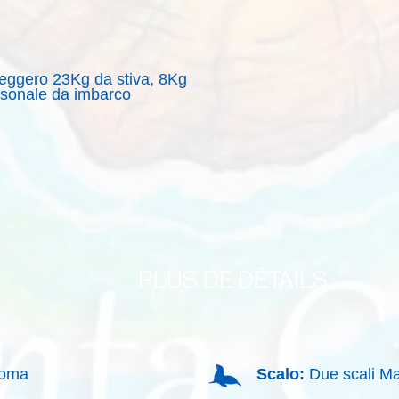
seggero 23Kg da stiva, 8Kg
rsonale da imbarco
PLUS DE DÉTAILS
Roma
Scalo:
Due scali Ma