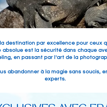
a destination par excellence pour ceux qu
té absolue est la sécurité dans chaque av
ling, en passant par l'art de la photogra
ous abandonner à la magie sans soucis, e
experts.