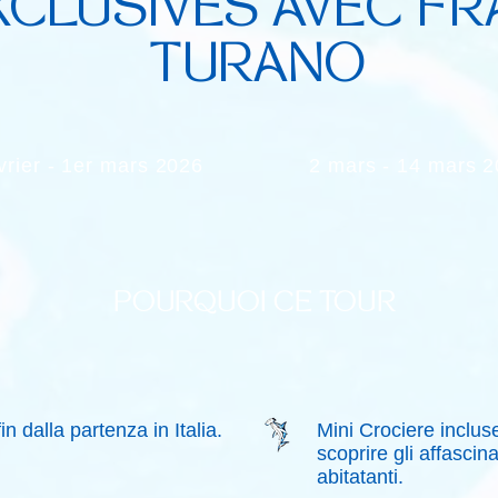
XCLUSIVES AVEC F
TURANO
vrier - 1er mars 2026
2 mars - 14 mars 
POURQUOI CE TOUR
 dalla partenza in Italia.
Mini Crociere inclu
scoprire gli affascina
abitatanti.