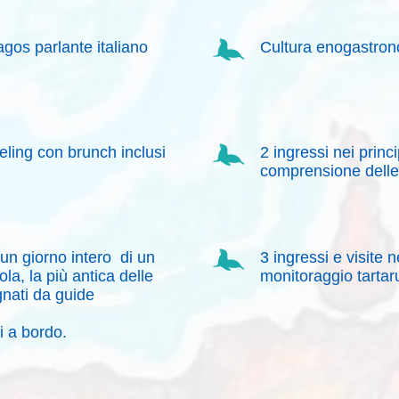
agos parlante italiano
Cultura enogastron
eling con brunch inclusi
2 ingressi nei princ
comprensione dell
 un giorno intero di un
3 ingressi e visite n
la, la più antica delle
monitoraggio tartarug
ati da guide
i a bordo.