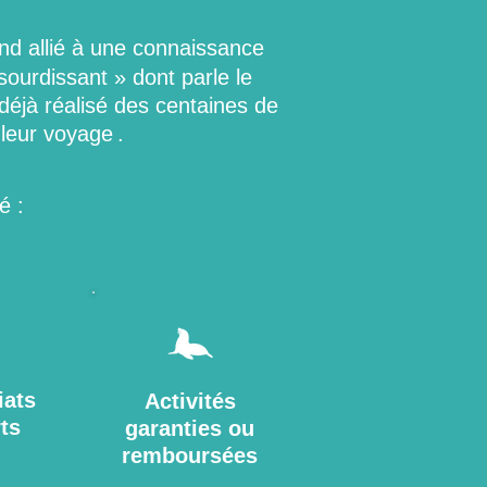
nd allié à une connaissance
ourdissant » dont parle le
éjà réalisé des centaines de
leur voyage
.
é :
iats
Activités
ts
garanties ou
remboursées