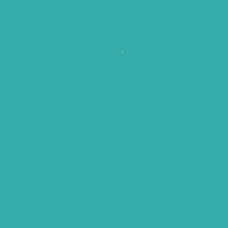
nariat:
Assist
iance solide
pour votre tr
ctuaire de merveilles
​En cas de problème,
lapagos, vous pourrez
notre assistance pour
tout aussi pures et
préserver la réputa
ute sérénité.
clients. Nos concepte
tre engagement est de
de partenaires loca
ge conserve sa magie
complet d'assistance 
.
jusqu'à ce que 