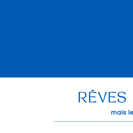
chaque fredonnement de
l'archipel, chaque histoire et s
véritable essence, dépassant l
attentes de vos clients les plu
exigeants et leur offrant une
expérience inoubliable.
RÊVES 
mais l