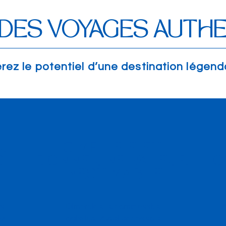
DES VOYAGES AUTH
érez le potentiel d’une destination légenda
UI
SIMPLIFIE ET
S
DONNE UNE VALEUR
C
INESTIMABLE
s
Dimentica la complessità
A
ez
logistica. Avrai accesso a