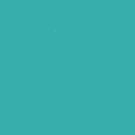
​Notre
parte
un pacte de conf
Les Galápagos sont un san
primordiales. Avec SoloGa
proposer des expériences 
impeccables, en to
Même face aux imprévus, no
garantir que chaque voya
intacte