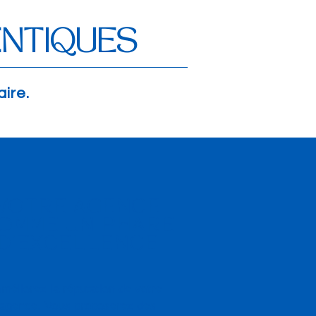
ENTIQUES
ire.
VOTRE AGENCE
OMME UN PHARE
D'EXCELLENCE
méliorez la réputation de votre
agence. Vous proposerez des