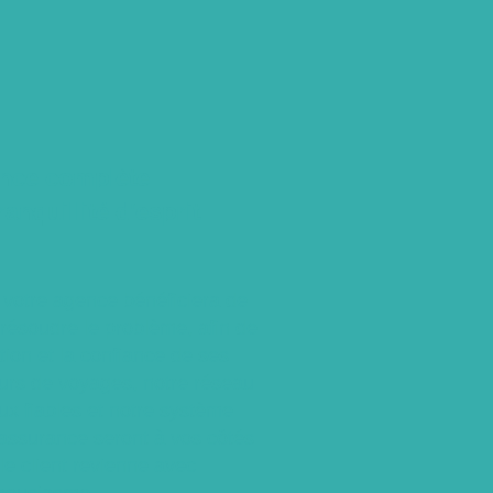
ance complète
anquillité d'esprit
 votre agence bénéficiera de
 résoudre le problème, afin de
tion et la confiance de ses
urs de voyages, notre réseau
ux fiables et notre système
assurance seront à vos côtés
le client revienne avec