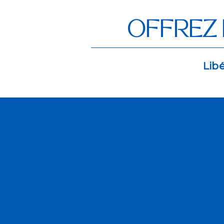
OFFREZ 
Lib
L'EXPÉRIENCE Q
ENCHANTE VO
CLIENTS
Devenez le gardien des secret
des Galápagos. Vous connaîtr