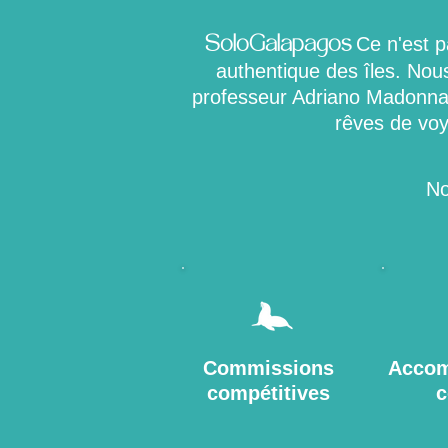
Ce n'est 
SoloGalapagos
authentique des îles. Nou
professeur Adriano Madonna,
rêves de vo
No
Commissions
Acco
compétitives
c