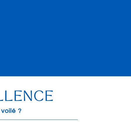
expériences si uniques et
inoubliables qu'elles généreront
un bouche-à-oreille spontané,
attirant de nouveaux voyageurs
et renforçant votre position de
référence en matière de
destinations de luxe
authentiques.
ELLENCE
voilé ?