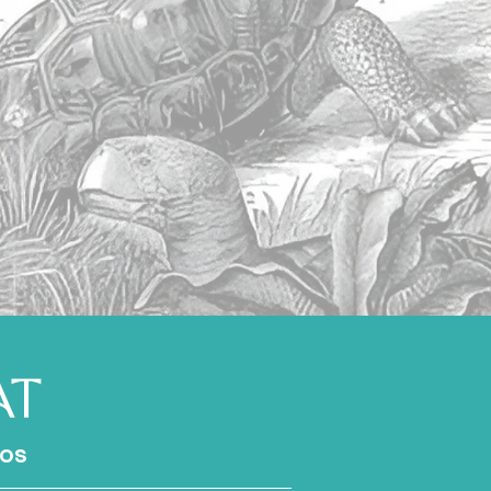
AT
gos