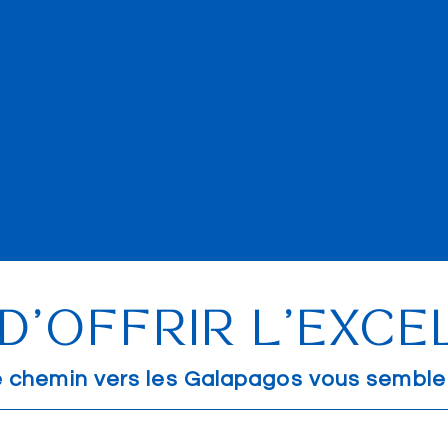
strumenti e un supporto dedicato
a
che renderanno la vendita fluida,
es
permettendoti di armonizzare il
s
budget dei tuoi clienti con un
valore inestimabile, e
ottimizzando il tuo tempo e le
tue risorse.
D'OFFRIR L'EXC
e chemin vers les Galapagos vous semble 