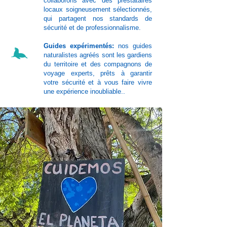
collaborons avec des prestataires
locaux soigneusement sélectionnés,
qui partagent nos standards de
sécurité et de professionnalisme.
Guides expérimentés:
nos guides
naturalistes agréés sont les gardiens
du territoire et des compagnons de
voyage experts, prêts à garantir
votre sécurité et à vous faire vivre
une expérience inoubliable..