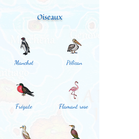
Oiseaux
Manchot
Pélican
Frégate
Flamant rose