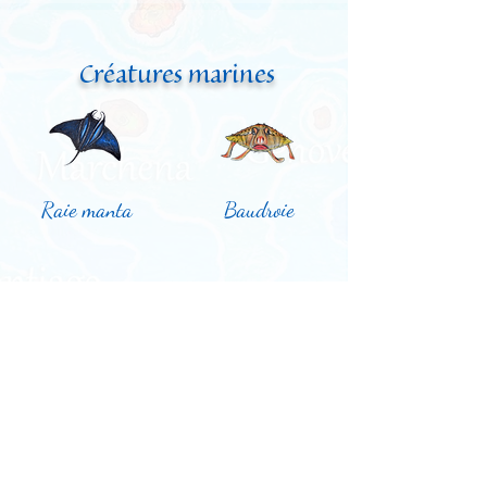
Créatures marines
Raie manta
Baudroie
Crabe
Requin marteau