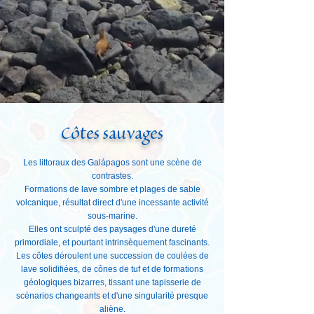
Côtes sauvages
Les littoraux des Galápagos sont une scène de
contrastes.
Formations de lave sombre et plages de sable
volcanique, résultat direct d'une incessante activité
sous-marine.
Elles ont sculpté des paysages d'une dureté
primordiale, et pourtant intrinsèquement fascinants.
Les côtes déroulent une succession de coulées de
lave solidifiées, de cônes de tuf et de formations
géologiques bizarres, tissant une tapisserie de
scénarios changeants et d'une singularité presque
aliène.