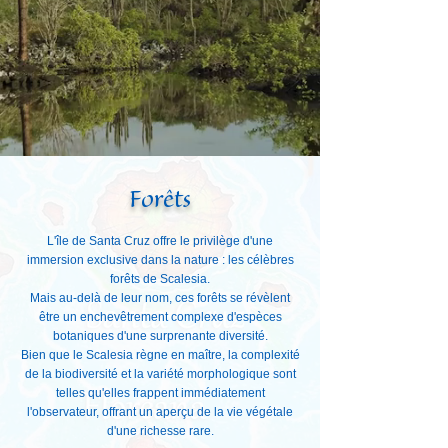
Forêts
L'île de Santa Cruz offre le privilège d'une
immersion exclusive dans la nature : les célèbres
forêts de Scalesia.
Mais au-delà de leur nom, ces forêts se révèlent
être un enchevêtrement complexe d'espèces
botaniques d'une surprenante diversité.
Bien que le Scalesia règne en maître, la complexité
de la biodiversité et la variété morphologique sont
telles qu'elles frappent immédiatement
l'observateur, offrant un aperçu de la vie végétale
d'une richesse rare.