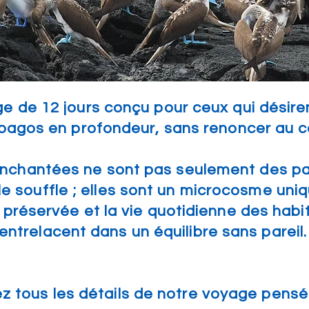
e de 12 jours conçu pour ceux qui désiren
pagos en profondeur, sans renoncer au c
 enchantées ne sont pas seulement des p
le souffle ; elles sont un microcosme uniq
 préservée et la vie quotidienne des habi
'entrelacent dans un équilibre sans pareil.
 tous les détails de notre voyage pensé