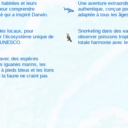
 habitées et leurs
Une aventure extraordin
 pour comprendre
authentique, conçue po
té qui a inspiré Darwin.
adaptée à tous les âges
es locaux, pour
Snorkeling dans des eau
r l’écosystème unique de
observer poissons tropi
 l'UNESCO.
totale harmonie avec l
 avec des espèces
 iguanes marins, les
à pieds bleus et les lions
 la faune ne craint pas
ACTIVITÉS INCLUSES