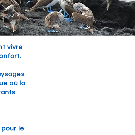
t vivre
onfort.
aysages
ue où la
tants
 pour le