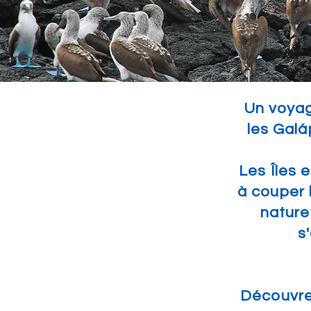
Un voyag
les Galá
Les Îles
à couper 
nature
s
Découvrez